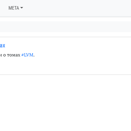
META
ах
и о томах
#LVM
.