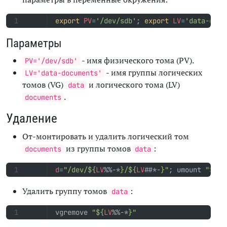
export
PV
=
'/dev/sdb'
;
export
LV
=
'data-docu
Параметры
- имя физического тома (PV).
PV='/dev/sdb'
- имя группы логических
LV='data-documents'
томов (VG)
и логического тома (LV)
data
.
documents
Удаление
От-монтировать и удалить логический том
из группы томов
:
documents
data
d
=
"/dev/
${
LV
%%-*
}
/
${
LV
##*-
}
"
;
 umount 
"
${
d
}
Удалить группу томов
:
data
vgremove 
"
${
LV
%%-*
}
"