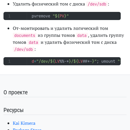
Удалить физический том с диска
:
/dev/sdb
pvremove 
"
${
PV
}
"
От-монтировать и удалить логический том
из группы томов
, удалить группу
documents
data
томов
и удалить физический том с диска
data
:
/dev/sdb
d
=
"/dev/
${
LV
%%-*
}
/
${
LV
##*-
}
"
;
 umount 
"
${
d
}
О проекте
Ресурсы
Kai Kimera